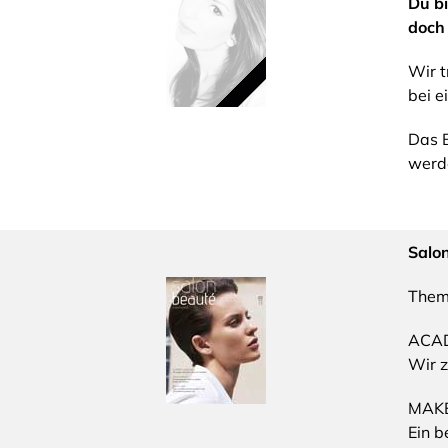
Du bi
doch 
Wir t
bei e
Das B
werde
Salo
Them
ACA
Wir z
MAK
Ein b