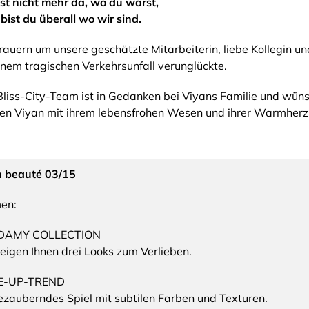
st nicht mehr da, wo du warst,
bist du überall wo wir sind.
rauern um unsere geschätzte Mitarbeiterin, liebe Kollegin u
inem tragischen Verkehrsunfall verunglückte.
liss-City-Team ist in Gedanken bei Viyans Familie und wünsch
n Viyan mit ihrem lebensfrohen Wesen und ihrer Warmherzi
n beauté 03/15
en:
DAMY COLLECTION
eigen Ihnen drei Looks zum Verlieben.
E-UP-TREND
ezauberndes Spiel mit subtilen Farben und Texturen.