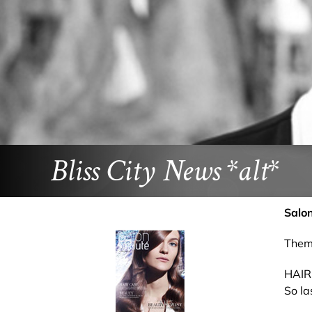
Bliss City News *alt*
Salo
Them
HAIR
So la