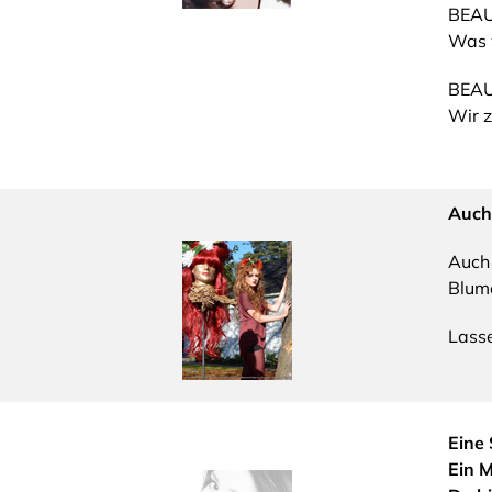
BEA
Was w
BEAU
Wir z
Auch
Auch 
Blum
Lasse
Eine 
Ein M